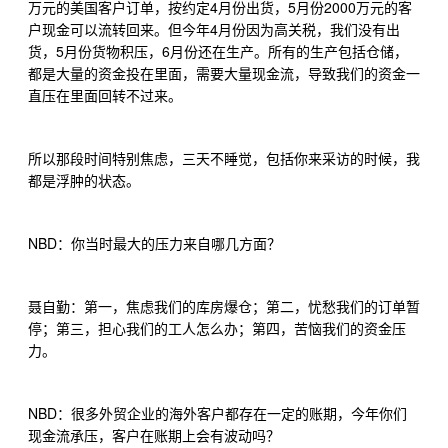
4
5
2000
万元的美国客户订单，按约定
月份出货，
月份
万元的客
4
户现金可以流转回来。但今年
月份因为高关税，我们没有出
5
6
货，
月份货物积压，
月份还在生产。所有的生产包括仓储，
都是大量的资金投在里面，需要大量现金流，导致我们的资金一
直压在里面回转不过来。
所以那段时间特别焦虑，三天不睡觉，包括你来采访的时候，我
都是浮肿的状态。
NBD
：你当时最大的压力来自哪几方面？
聂自勤：第一，焦虑我们的库房爆仓；第二，忧愁我们的订单暂
停；第三，担心我们的工人怎么办；第四，苦恼我们的资金压
力。
NBD
：很多外贸企业的海外客户都存在一定的账期，今年你们
现金流承压，客户在账期上会有波动吗？