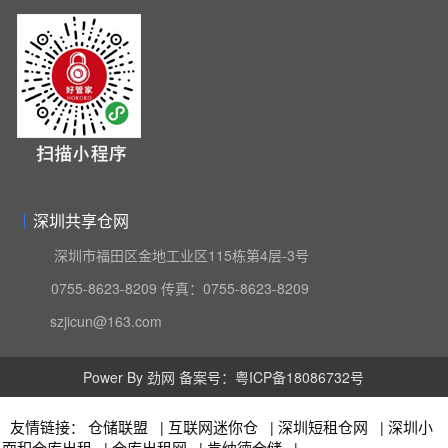
深圳共享仓网
深圳市福田区金地工业区115栋第4层-3号
0755-8623-8209 传真：0755-8623-8209
szjicun@163.com
Power By
劲网
备案号：
粤ICP备18086732号
：
|
|
|
友情链接
仓储联盟
互联网迷你仓
深圳短租仓网
深圳小
|
|
|