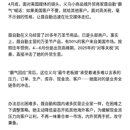
4
月底，面对美国媒体的镜头，义乌小商品城外贸商家聂自勤“霸
气”喊话：如果美国客户不要，就给其他客户。面对高关税，毫
不示弱的性格，让聂自勤迅速在社交媒体走红。
20
聂自勤在义乌经营了
多年万圣节用品，已是头部商户。事实
50%
上，聂自勤主营的万圣节产品，有
的客户来自美国市场。按
4
6
2025
照往年惯例，
—
月份是出货高峰期，
年的“对等关税”风
暴，直接冲击了她的外贸生意。
“霸气回应”背后，这位义乌“最牛老板娘”承受着诸多难以言表的
⋯⋯
压力，订单、生产、库存、现金流、客户
她面对的是业务全
链条的冲击。
办法总比困难多，聂自勤和国内诸多民营企业家一样，在困难之
下调整策略。她主动降低姿态开拓其他海外客户，为缓解现金流
压力向客户让利，不再一味重仓单一市场，内外贸两手抓，攻守
兼备。