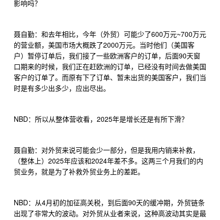
影响吗？
600
~700
聂自勤：和去年相比，今年（外贸）可能少了
万元
万元
2000
的营业额，美国市场大概跌了
万元。当时他们（美国客
90
户）暂停订单后，我们接了一些欧洲客户的订单，后面
天窗
口期来的时候，我们正在赶欧洲的订单，已经没有时间去做美国
客户的订单了。而原有下了订单、暂未出货的美国客户，我们当
时是有多少出多少，应出尽出。
NBD
2025
：所以从整体营收看，
年是增长还是有所下滑？
聂自勤：对外贸来说可能会少一部分，但是我用内销来补救，
2025
2024
（整体上）
年应该和
年差不多。这两三个月我们的内
贸业务，就是为了补救外贸业务上的差距。
NBD
4
90
：从
月初的加征高关税，到后面
天的缓冲期，外贸链条
出现了非常大的波动。对外贸从业者来说，这种高波动其实是最