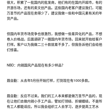
很大，积累了一批国内的批发商，他们有的在国内开超市，有的
开游乐场，还有的卖文创产品。这些国内老客户建议我们，可能
万圣节的产品现在卖得少了，建议我做一些和中国元素有关的年
货产品。
但国内年货市场竞争也很激烈，我想做一些差异化的产品，不想
卷入价格战，后面调研了一圈国内年货市场，回来就开始给客户
打样。客户以为我做二三十款就差不多了，但我告诉他们会给他
们惊喜。
NBD
：内销国风产品现在有多少样品？
5
1000
聂自勤：从去年
月份开始打样，打到现在有
多款。
聂自勤：反应不过来。我们的工人本来都是做万圣节产品的，现
在让他们去做内销小手工产品，譬如打领结、折蝴蝶结，不是所
有工人都能适应。所以我会组织工人去学习，逐步提高工艺水