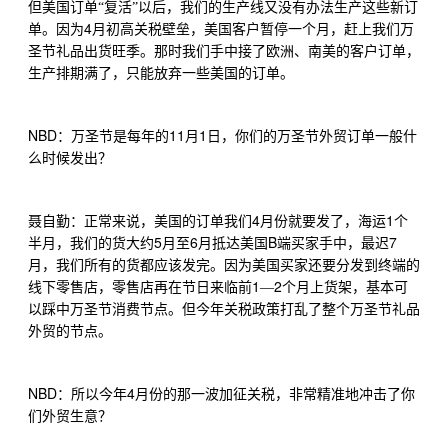
但美国订单“复活”以后，我们的生产线又没有办法生产这些新订
4
单。因为
月初高关税壁垒，美国客户暂停一个月，赶上我们万
圣节礼品出货旺季。那时我们手中接了欧洲、南美的客户订单，
生产排期满了，只能放弃一些美国的订单。
NBD
11
1
：万圣节是每年的
月
日，你们的万圣节外贸订单一般什
么时候发出？
4
1
聂自勤：正常来说，美国的订单我们
月份就要发了，海运
个
5
6
B
7
半月，我们的货大约
月至
月抵达美国
端买家手中，最迟
月，我们所有的货都应该发完。因为美国买家还要分发到终端的
1
2
线下零售店，零售店再在节日来临前
—
个月上货架，基本可
以踩中万圣节消费节点。但今年关税政策打乱了整个万圣节礼品
外贸的节点。
NBD
4
：所以今年
月份的那一波加征关税，非常精准地冲击了你
们外贸生意？