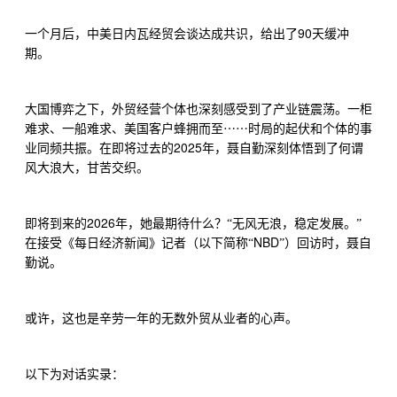
90
一个月后，中美日内瓦经贸会谈达成共识，给出了
天缓冲
期。
大国博弈之下，外贸经营个体也深刻感受到了产业链震荡。一柜
⋯⋯
难求、一船难求、美国客户蜂拥而至
时局的起伏和个体的事
2025
业同频共振。在即将过去的
年，聂自勤深刻体悟到了何谓
风大浪大，甘苦交织。
2026
即将到来的
年，她最期待什么？“无风无浪，稳定发展。”
NBD
在接受《每日经济新闻》记者（以下简称“
”）回访时，聂自
勤说。
或许，这也是辛劳一年的无数外贸从业者的心声。
以下为对话实录：