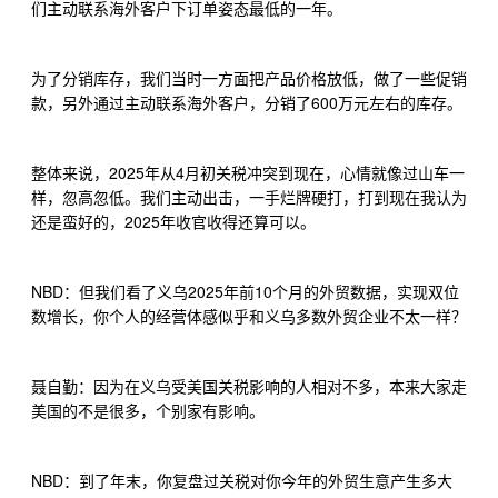
们主动联系海外客户下订单姿态最低的一年。
为了分销库存，我们当时一方面把产品价格放低，做了一些促销
600
款，另外通过主动联系海外客户，分销了
万元左右的库存。
2025
4
整体来说，
年从
月初关税冲突到现在，心情就像过山车一
样，忽高忽低。我们主动出击，一手烂牌硬打，打到现在我认为
2025
还是蛮好的，
年收官收得还算可以。
NBD
2025
10
：但我们看了义乌
年前
个月的外贸数据，实现双位
数增长，你个人的经营体感似乎和义乌多数外贸企业不太一样？
聂自勤：因为在义乌受美国关税影响的人相对不多，本来大家走
美国的不是很多，个别家有影响。
NBD
：到了年末，你复盘过关税对你今年的外贸生意产生多大