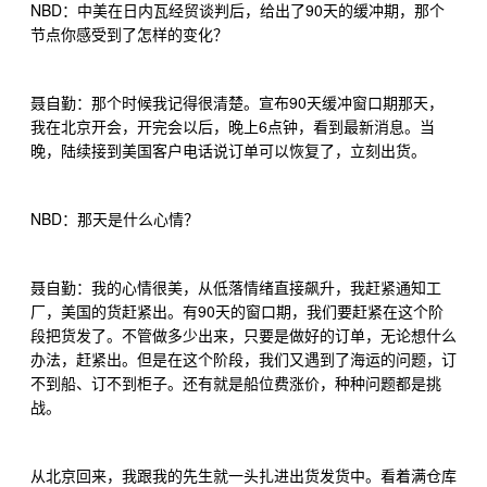
NBD
90
：中美在日内瓦经贸谈判后，给出了
天的缓冲期，那个
节点你感受到了怎样的变化？
90
聂自勤：那个时候我记得很清楚。宣布
天缓冲窗口期那天，
6
我在北京开会，开完会以后，晚上
点钟，看到最新消息。当
晚，陆续接到美国客户电话说订单可以恢复了，立刻出货。
NBD
：那天是什么心情？
聂自勤：我的心情很美，从低落情绪直接飙升，我赶紧通知工
90
厂，美国的货赶紧出。有
天的窗口期，我们要赶紧在这个阶
段把货发了。不管做多少出来，只要是做好的订单，无论想什么
办法，赶紧出。但是在这个阶段，我们又遇到了海运的问题，订
不到船、订不到柜子。还有就是船位费涨价，种种问题都是挑
战。
从北京回来，我跟我的先生就一头扎进出货发货中。看着满仓库