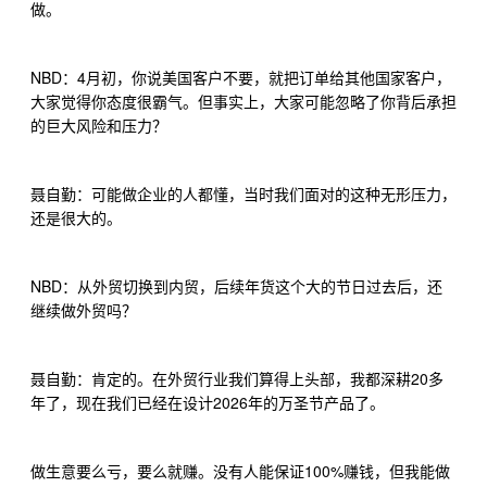
做。
NBD
4
：
月初，你说美国客户不要，就把订单给其他国家客户，
大家觉得你态度很霸气。但事实上，大家可能忽略了你背后承担
的巨大风险和压力？
聂自勤：可能做企业的人都懂，当时我们面对的这种无形压力，
还是很大的。
NBD
：从外贸切换到内贸，后续年货这个大的节日过去后，还
继续做外贸吗？
20
聂自勤：肯定的。在外贸行业我们算得上头部，我都深耕
多
2026
年了，现在我们已经在设计
年的万圣节产品了。
100%
做生意要么亏，要么就赚。没有人能保证
赚钱，但我能做