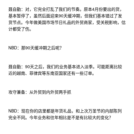
4
聂自勤：对，它完全打乱了我们的节奏。原本
月份要出的货，
90
基本暂停了，虽然后面迎来
天缓冲期，但我们基本错过了发
货节点。今年做美国市场节日礼品的外贸商家，受关税影响，估
计都受了伤。
NBD
90
：那
天缓冲期之后呢？
90
聂自勤：
天之后，我们的业务基本进入淡季。可能距离比较
近的越南、菲律宾等东南亚国家还有一些订单。
攻守兼备：从外贸到内外贸两手抓
NBD
：现在你的店里都是年货礼品，和上次万圣节的内部陈列
完全不同。今年业务和往年相比是不是有比较大的变化？