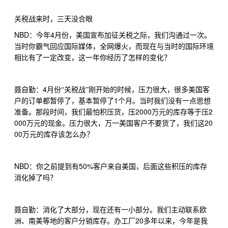
关税战来时，三天没合眼
NBD
4
：今年
月份，美国宣布加征关税之际，我们沟通过一次。
当时你霸气回应国际媒体，全网爆火，而现在与当时的国际环境
相比有了一定改变，这一年你经历了怎样的变化？
4
聂自勤：
月份“关税战”刚开始的时候，压力很大，很多美国客
1
户的订单都暂停了，基本暂停了
个月。当时我们没有一点思想
2000
2
准备。那段时间，我们最怕积压货，压
万元的库存等于压
000
20
万元的现金。压力很大，万一美国客户不要货了，我们这
00
万元的库存该怎么办？
NBD
50%
：你之前提到有
客户来自美国，后面这些积压的库存
消化掉了吗？
聂自勤：消化了大部分，现在还有一小部分。我们主动联系欧
20
洲、南美等地的客户分销库存。办工厂
多年以来，今年是我