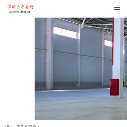
>
问答和案例
>