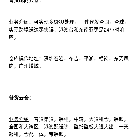
普货电商云仓：
SKU
业务介绍
：可实现多
处理，一件代发全国，全球，
24
实现跨境送达零失误，港澳台和东南亚更是
小时响
应。
仓库操作地址
：深圳石岩，布吉，平湖，横岗，东莞凤
岗，广州增城。
普货云仓：
业务介绍
：普货集货，装柜，中转，大货租仓，装卸，
全国和大湾区，港澳配送等，整托整板大进大出，一天
起租，仓配一体，带装卸。